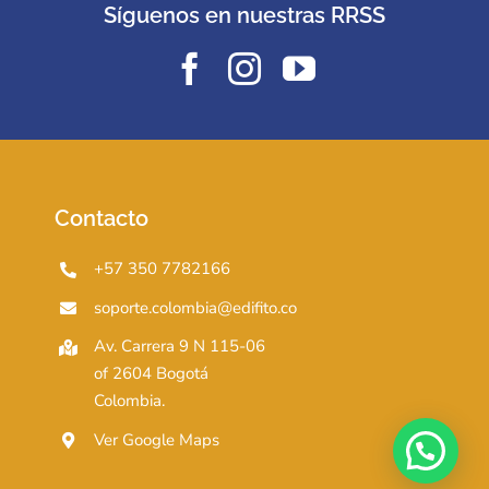
Síguenos en nuestras RRSS
Contacto
+57 350 7782166
soporte.colombia@edifito.co
Av. Carrera 9 N 115-06
of 2604 Bogotá
Colombia.
Ver Google Maps