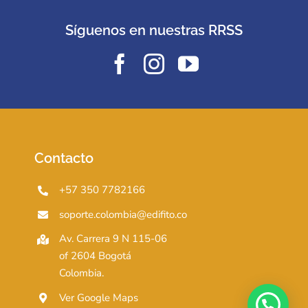
Síguenos en nuestras RRSS
Contacto
+57 350 7782166
soporte.colombia@edifito.co
Av. Carrera 9 N 115-06
of 2604 Bogotá
Colombia.
Ver Google Maps