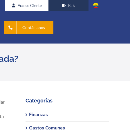
Acceso Cliente
País
Contáctanos
rada?
Categorías
dar
Finanzas
ta
Gastos Comunes