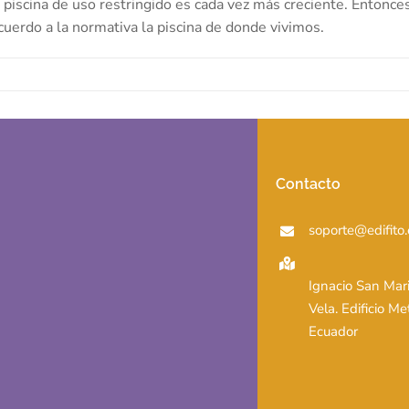
a piscina de uso restringido es cada vez más creciente. Entonce
uerdo a la normativa la piscina de donde vivimos.
Contacto
soporte@edifito.
Ignacio San Mar
Vela. Edificio Me
Ecuador