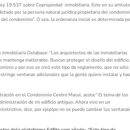
Ley 19.537 sobre Copropiedad inmobiliaria. Este en su artículo
ctado por la persona natural jurídica propietaria del condomin
s del condominio”. O sea, la ordenanza inicial es determinada po
inmobiliaria Delabase: “Los arquietectos de las inmobiliarias
se mantenga inalterable. Buscan proteger el diseño del edificio.
ominio y por eso se creó este tipo de reglamento, que no sólo
estringe ventanas adicionales que la gente quiere instalar y ha
ración en el Condominio Centro Macul, acota:” El tema de los
ministración de mi edificio antiguo. Ahora vivo en un
estrictivo, dice, por ejeplpo no se puede cambiar los ventanal
ctos dela plataforma Edfito.com añade: “Este tipo de