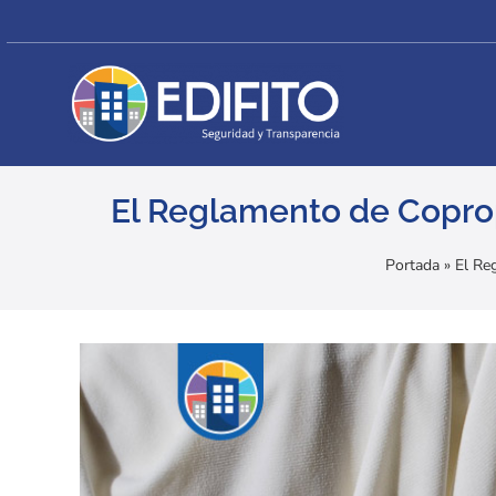
Skip
to
content
El Reglamento de Copropi
Portada
»
El Re
View
Larger
Image