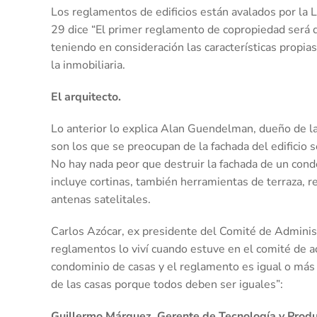
Los reglamentos de edificios están avalados por la 
29 dice “El primer reglamento de copropiedad será di
teniendo en consideración las características propia
la inmobiliaria.
El arquitecto.
Lo anterior lo explica Alan Guendelman, dueño de la 
son los que se preocupan de la fachada del edificio 
No hay nada peor que destruir la fachada de un cond
incluye cortinas, también herramientas de terraza, r
antenas satelitales.
Carlos Azócar, ex presidente del Comité de Administ
reglamentos lo viví cuando estuve en el comité de ad
condominio de casas y el reglamento es igual o más r
de las casas porque todos deben ser iguales”:
Guillermo Márquez, Gerente de Tecnología y Produ