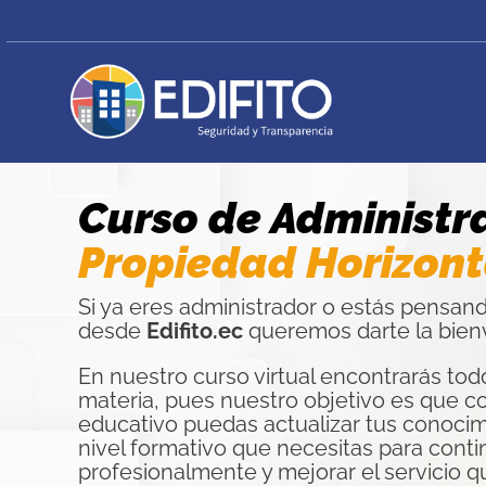
Skip
to
content
Curso de Administr
Propiedad Horizont
Si ya eres administrador o estás pensand
desde
Edifito.ec
queremos darte la bienv
En nuestro curso virtual encontrarás tod
materia, pues nuestro objetivo es que co
educativo puedas actualizar tus conocimi
nivel formativo que necesitas para cont
profesionalmente y mejorar el servicio qu