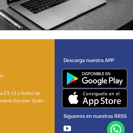
Descarga nuestra APP
ec
ia E3-13 y Nuñez de
trópoli 9no piso. Quito-
Síguenos en nuestras RRSS