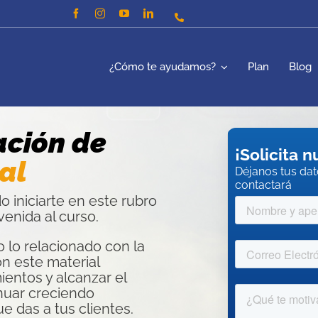
¿Cómo te ayudamos?
Plan
Blog
ación de
¡Solicita 
al
Déjanos tus dat
contactará
o iniciarte en este rubro
enida al curso.
o lo relacionado con la
n este material
entos y alcanzar el
inuar creciendo
e das a tus clientes.