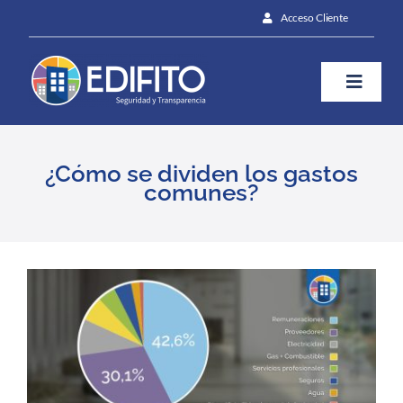
Skip
Acceso Cliente
to
content
Toggle
Naviga
¿Cómo te ayudamos?
¿Cómo se dividen los gastos
comunes?
Plan
Blog
View
Larger
Image
Contáctanos