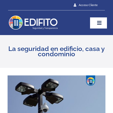
Skip
Acceso Cliente
to
content
Toggle
Naviga
¿Cómo te ayudamos?
La seguridad en edificio, casa y
condominio
Plan
Blog
View
Larger
Image
Contáctanos