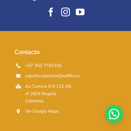
Contacto
+57 350 7782166
soporte.colombia@edifito.co
Av. Carrera 9 N 115-06
of 2604 Bogotá
Colombia.
Ver Google Maps