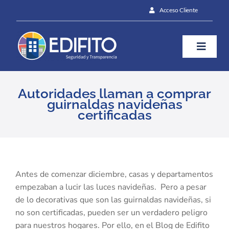
Skip
Acceso Cliente
to
content
Toggle
Naviga
¿Cómo te ayudamos?
Autoridades llaman a comprar
guirnaldas navideñas
certificadas
Plan
Blog
View
Larger
Antes de comenzar diciembre, casas y departamentos
Image
empezaban a lucir las luces navideñas. Pero a pesar
Contáctanos
de lo decorativas que son las guirnaldas navideñas, si
no son certificadas, pueden ser un verdadero peligro
para nuestros hogares. Por ello, en el Blog de Edifito