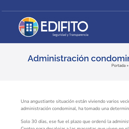
Skip
to
content
Administración condomina
Portada
View
Larger
Una angustiante situación están viviendo varios vec
Image
administración condominal, ha tomado una determina
Solo 30 días, ese fue el plazo que ordenó la adminis
Centro para desalojar a las mascotas que viven en e